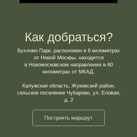
Дом "Панорама"
Авторский ужин
Дом "Над водой"
Мероприятия
Дом "На берегу"
Развлечения
Дом "Барн"
Фотосессии
Дом "Кино"
Афиша
Дом "Крыша"
Корпоративы
Дом"Терраса"
Дом "Зеркало"
Дом "У Леса"
Афиши
Дом "Лесная
резиденция"
Галерея
Вакансии
Дом "Баня"
О нас
Дом "Лесной приват"
Программа лояльности
СПА
Сертификаты
Баня
Контакты
СПА
НАШИ СОЦ.СЕТИ
Политика обработки
персональных данных
Правила проживания