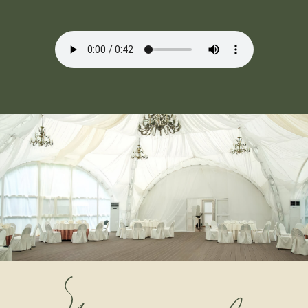
• Простор: большая площадь для посадки гостей,
танцев и развлечения, что отлично подходит для
массовых мероприятий.
• Естественная декорация: интерьер шатра сам
по себе является стильным местом и не требует
значительных затрат на декор.
• Закрытое пространство: защита
от неблагоприятных погодных условий, что
особенно важно для мероприятий на свежем
воздухе.
• Удобное расположение: находится на территории
отеля с красивой живой природой, который
расположен в 60 км от МКАД.